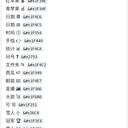
红苹果 🍎
&#x1F34E
青苹果 🍏
&#x1F34F
日期 📆
&#x1F4C6
日期 📅
&#x1F4C5
时间 🕔
&#x1F554
手指 👉
&#x1F449
统计 📊
&#x1F4CA
问号 ❓
&#x2753
文件夹 📂
&#x1F4C2
西瓜 🍉
&#x1F349
邮箱 📧
&#x1F4E7
直播 🎦
&#x1F3A6
火箭 🚀
&#x1F680
可 🉑
&#x1F251
雪人 ⛄
&#x26C4
冠军 🏆
&#x1F3C6