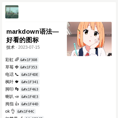
markdown语法—
好看的图标
技术
·
2023-07-15
彩虹 🌈
&#x1F308
草莓 🍓
&#x1F353
电话 📞
&#x1F4DE
枫叶 🍁
&#x1F341
脚印 👣
&#x1F463
喇叭 📣
&#x1F4E3
拇指 👍
&#x1F44D
ok 👌
&#x1F44C