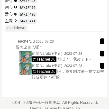
爱心 💓
&#x1F493
伤心 💔
&#x1F494
爱心 💖
&#x1F496
主意 💡
&#x1F4A1
markdown
TeacherDu
2023-07-28
要怎么输入呢？
铅笔Naruto
(作者)
2023-07-28
@TeacherDu
可以了，我改了下~
铅笔Naruto
(作者)
2023-07-28
@TeacherDu
啊，我复制过来一提交就被
转成图标了/捂脸
2014 - 2026 杀死一只知更鸟. All Rights Reserved.
Theme
Jasmine
by
Kent Liao