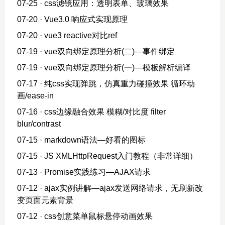
07-25
· css滤镜应用：透明表单、玻璃效果
07-20
· Vue3.0 响应式实现原理
07-20
· vue3 reactive对比ref
07-19
· vue双向绑定原理分析(二)—事件绑定
07-19
· vue双向绑定原理分析(一)—模板解析编译
07-17
· 纯css实现弹跳，仿真重力碰撞效果 循环动
画/ease-in
07-16
· css边缘融合效果 模糊/对比度 filter
blur/contrast
07-15
· markdown语法—好看的图标
07-15
· JS XMLHttpRequest入门教程（非常详细）
07-13
· Promise实践练习—AJAX请求
07-12
· ajax实例讲解—ajax发送网络请求，无刷新改
变页面元素背景
07-12
· css创意菜单鼠标悬停动画效果