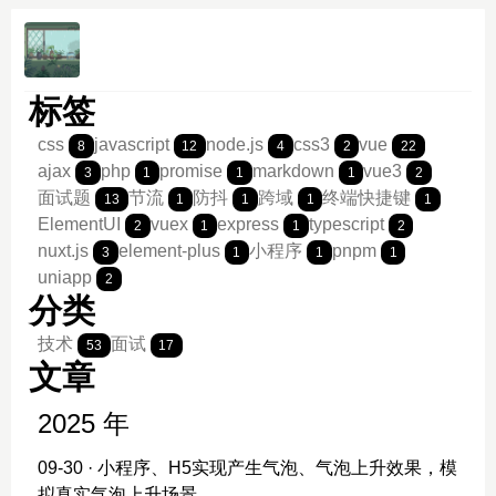
标签
css
javascript
node.js
css3
vue
8
12
4
2
22
ajax
php
promise
markdown
vue3
3
1
1
1
2
面试题
节流
防抖
跨域
终端快捷键
13
1
1
1
1
ElementUI
vuex
express
typescript
2
1
1
2
nuxt.js
element-plus
小程序
pnpm
3
1
1
1
uniapp
2
分类
技术
面试
53
17
文章
2025 年
09-30
· 小程序、H5实现产生气泡、气泡上升效果，模
拟真实气泡上升场景