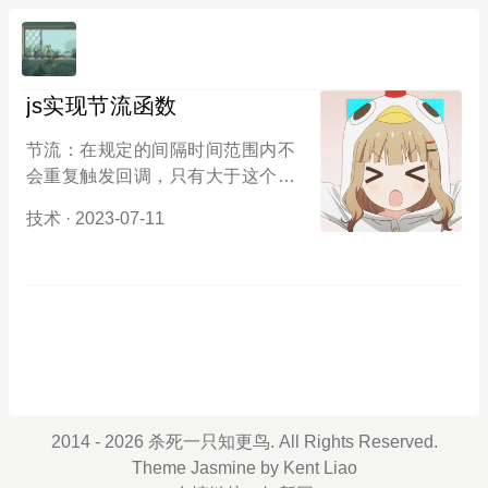
js实现节流函数
节流：在规定的间隔时间范围内不
会重复触发回调，只有大于这个时
间间隔才会触发回调，把频繁触发
技术
· 2023-07-11
变为少量触发。在滚动条滚动事件
里，每隔2s弹出广告 window.onscr
oll=throttle(function(){ alert('这是广
告') },2000) function throttle(fn,del
ay){ let t = true return function(){ if(
t){ setTimeout(() => { fn.call(this); t
=true }, delay); } t = false } }
2014 - 2026 杀死一只知更鸟. All Rights Reserved.
Theme
Jasmine
by
Kent Liao